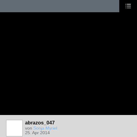
abrazos_047
von
Sonja Myriel
25. Apr 2014